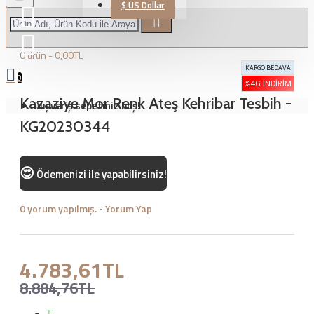
$
US Dollar
0 ürün - 0,00TL
KARGO BEDAVA
0
%46 İNDIRIM
Kazaziye Mor Renk Ateş Kehribar Tesbih -
Alışveriş sepetiniz boş!
KG20230344
😍
Ödemenizi
ile yapabilirsiniz!
0 yorum yapılmış.
-
Yorum Yap
4.783,61TL
8.884,76TL