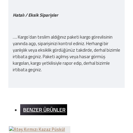
Hatalı / Eksik Siparişler
…. Kargo‘dan teslim aldığınız paketi kargo görevlisinin
yanında açıp, siparişinizi kontrol ediniz. Herhangi bir
yanlışlık veya eksiklik gördüğünüz takdirde, derhal bizimle
irtibata geçiniz. Paketi açılmış veya hasar görmüş
kargoları, kargo yetkilisiyle rapor edip, derhal bizimle
irtibata geçiniz.
Kargo Ücreti
BENZER ÜRÜNLER
İnternet sitemizden yapılan bütün alışverişlerde 200TL
ve üzeri alışverişlerde kargo ücretsizdir. Ürün bedeli
dışında hiçbir ücret ödemezsiniz.