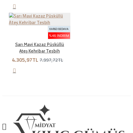
İadenizin kabul edilmesinin ardından iade bedelinin
hesabınıza yansıma süresi, bankanızın inisiyatifindedir.
Kredi kartına yapılan iadeler en geç 1 - 3 hafta içerisinde,
havale ile yapılan ödemeler ise en geç 1 hafta içerisinde
KARGO BEDAVA
hesaba yansımaktadır.
%46 İNDIRIM
Sarı Mavi Kazaz Püsküllü
Ateş Kehribar Tesbih
Nasıl iade edeceğim?
4.305,97TL
7.997,72TL
Satın aldığınız ürünü sağlam bir şekilde 1 hafta içerisinde
hiç bir gerekçe olmaksızın iade edebilirsiniz. Sürat kargo
ile anlaşma numaramız üzerinden (1349297978)
gönderebilirsiniz.iade etmeden önce hattımıza (0534
888 8897) veya whatsapp hattımıza (0534 888 8897)
bilgi verebilirsiniz..