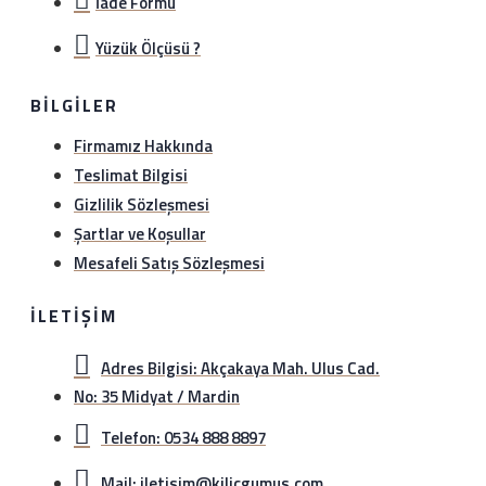
İade Formu
Yüzük Ölçüsü ?
BILGILER
Firmamız Hakkında
Teslimat Bilgisi
Gizlilik Sözleşmesi
Şartlar ve Koşullar
Mesafeli Satış Sözleşmesi
İLETIŞIM
Adres Bilgisi: Akçakaya Mah. Ulus Cad.
No: 35 Midyat / Mardin
Telefon: 0534 888 8897
Mail: iletisim@kilicgumus.com