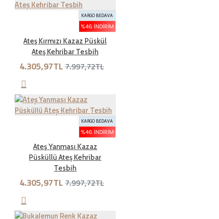
KARGO BEDAVA
İADE ŞARTLARI
%46 İNDIRIM
Ateş Kırmızı Kazaz Püskül
Ateş Kehribar Tesbih
İade süresi kaç gün?
4.305,97TL
7.997,72TL
Genel olarak satın aldığınız ürünleri tahrip etmeden,
kullanmadan ve ürünün tekrar satılabilinirliğini
bozmadan, teslim tarihinden itibaren yedi ( 7 ) günlük
KARGO BEDAVA
süre içinde geçerli bir neden belirterek iade
%46 İNDIRIM
edebilirsiniz.Kargo bedeli bize aittir. Sebebsiz iadelerde
Ateş Yanması Kazaz
kargo müşteriye aittir
Püsküllü Ateş Kehribar
Tesbih
4.305,97TL
7.997,72TL
İade şartları nelerdir?