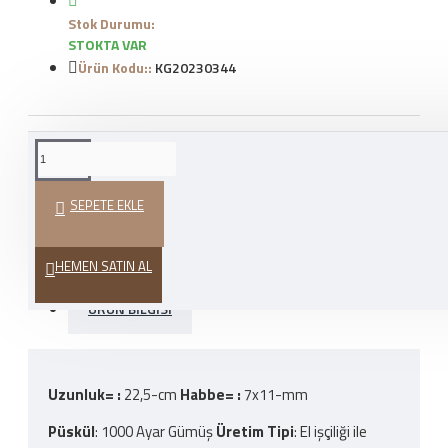
Stok Durumu:
STOKTA VAR
Ürün Kodu::
KG20230344
WHATSAPP İLE SIPARIŞ
VER
SEPETE EKLE
HEDIYE PAKETI
HEMEN SATIN AL
ÜRÜN BILGISI
Uzunluk= :
22,5-cm
Habbe= :
7x11-mm
Püskül
: 1000 Ayar Gümüş
Üretim Tipi
: El işçiliği ile