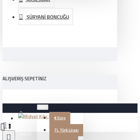
SÜRYANİ BONCUĞU
ALIŞVERIŞ SEPETINIZ
TRY
€
Euro
Üye Girişi
0
TL
Türk Lirası
Kayıt Ol