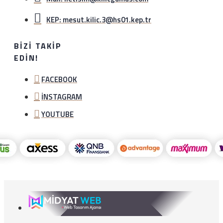
KEP: mesut.kilic.3@hs01.kep.tr
BIZI TAKIP
EDIN!
FACEBOOK
İNSTAGRAM
YOUTUBE