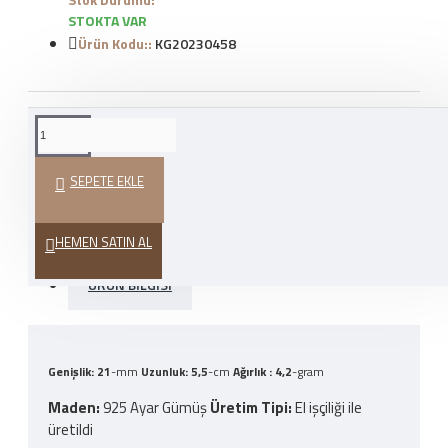
STOKTA VAR
Ürün Kodu::
KG20230458
WHATSAPP İLE SIPARIŞ
VER
SEPETE EKLE
HEDIYE PAKETI
HEMEN SATIN AL
ÜRÜN BILGISI
Genişlik: 21
-mm
Uzunluk: 5,5
-cm
Ağırlık : 4,2
-gram
Maden:
925 Ayar Gümüş
Üretim Tipi
:
El işçiliği ile
üretildi