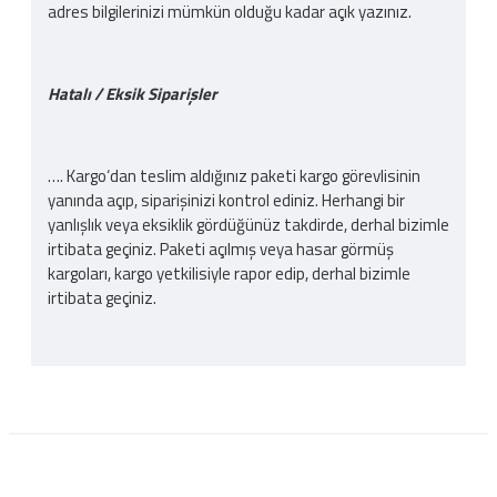
adres bilgilerinizi mümkün olduğu kadar açık yazınız.
Hatalı / Eksik Siparişler
…. Kargo‘dan teslim aldığınız paketi kargo görevlisinin
yanında açıp, siparişinizi kontrol ediniz. Herhangi bir
yanlışlık veya eksiklik gördüğünüz takdirde, derhal bizimle
irtibata geçiniz. Paketi açılmış veya hasar görmüş
kargoları, kargo yetkilisiyle rapor edip, derhal bizimle
irtibata geçiniz.
Kargo Ücreti
İnternet sitemizden yapılan bütün alışverişlerde 200TL
ve üzeri alışverişlerde kargo ücretsizdir. Ürün bedeli