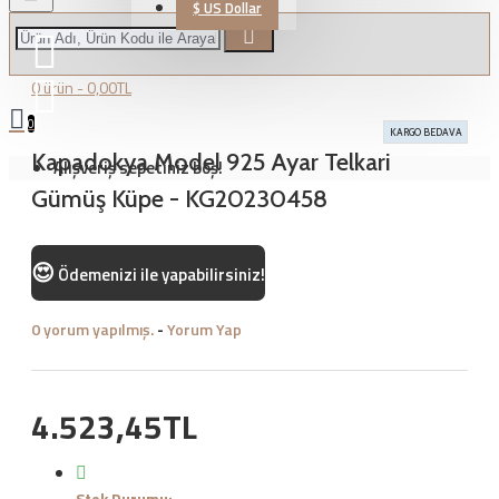
$
US Dollar
0 ürün - 0,00TL
0
KARGO BEDAVA
Kapadokya Model 925 Ayar Telkari
Alışveriş sepetiniz boş!
Gümüş Küpe - KG20230458
😍
Ödemenizi
ile yapabilirsiniz!
0 yorum yapılmış.
-
Yorum Yap
4.523,45TL
Stok Durumu: