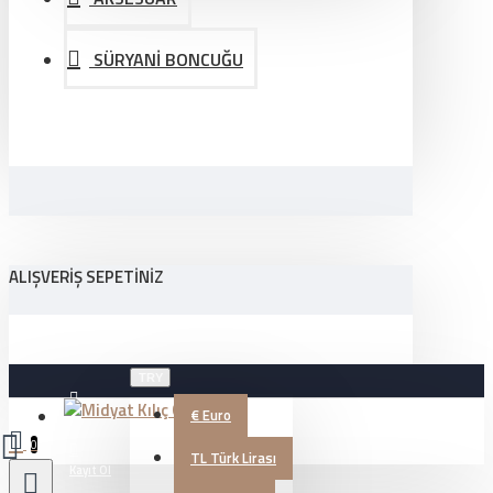
SÜRYANİ BONCUĞU
ALIŞVERIŞ SEPETINIZ
TRY
€
Euro
Üye Girişi
0
TL
Türk Lirası
Kayıt Ol