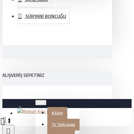
SÜRYANİ BONCUĞU
ALIŞVERIŞ SEPETINIZ
TRY
€
Euro
Üye Girişi
0
TL
Türk Lirası
Kayıt Ol