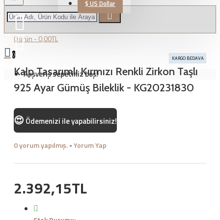
$
US Dollar
0 ürün - 0,00TL
0
KARGO BEDAVA
Kalp Tasarımlı Kırmızı Renkli Zirkon Taşlı
Alışveriş sepetiniz boş!
925 Ayar Gümüş Bileklik - KG20231830
😍
Ödemenizi
ile yapabilirsiniz!
0 yorum yapılmış.
-
Yorum Yap
2.392,15TL
Stok Durumu: