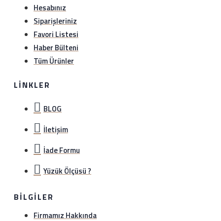
Hesabınız
Siparişleriniz
Favori Listesi
Haber Bülteni
Tüm Ürünler
LINKLER
BLOG
İletişim
İade Formu
Yüzük Ölçüsü ?
BILGILER
Firmamız Hakkında