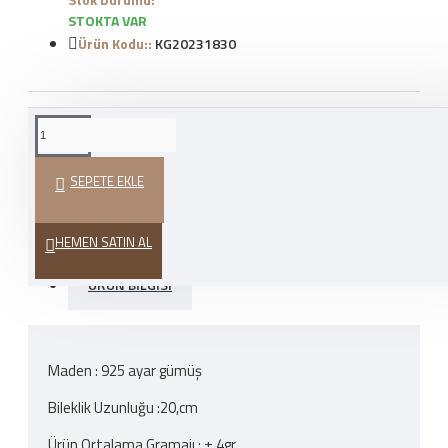
STOKTA VAR
Ürün Kodu::
KG20231830
WHATSAPP İLE SIPARIŞ
VER
SEPETE EKLE
HEDIYE PAKETI
HEMEN SATIN AL
ÜRÜN BILGISI
Maden : 925 ayar gümüş
Bileklik Uzunluğu :20,cm
Ürün Ortalama Gramajı : ± 4gr