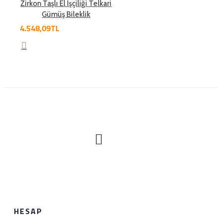
Zirkon Taşlı El Işçiliği Telkari
havale ile yapılan ödemeler ise en geç 1 hafta içerisinde
Gümüş Bileklik
hesaba yansımaktadır.
4.548,09TL
Nasıl iade edeceğim?
Satın aldığınız ürünü sağlam bir şekilde 1 hafta içerisinde
hiç bir gerekçe olmaksızın iade edebilirsiniz. Sürat kargo
ile anlaşma numaramız üzerinden (1349297978)
gönderebilirsiniz.iade etmeden önce hattımıza (0534
888 8897) veya whatsapp hattımıza (0534 888 8897)
bilgi verebilirsiniz..
HESAP