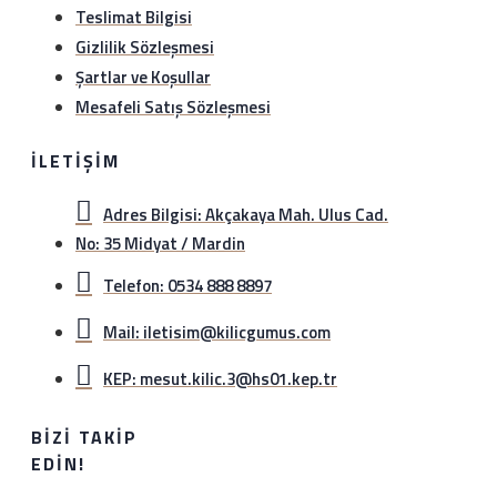
Teslimat Bilgisi
Gizlilik Sözleşmesi
Şartlar ve Koşullar
Mesafeli Satış Sözleşmesi
İLETIŞIM
Adres Bilgisi: Akçakaya Mah. Ulus Cad.
No: 35 Midyat / Mardin
Telefon: 0534 888 8897
Mail: iletisim@kilicgumus.com
KEP: mesut.kilic.3@hs01.kep.tr
BIZI TAKIP
EDIN!