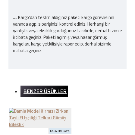
…. Kargo‘dan teslim aldığınız paketi kargo görevlisinin
yanında açıp, siparişinizi kontrol ediniz. Herhangi bir
yanlışlık veya eksiklik gördüğünüz takdirde, derhal bizimle
irtibata geçiniz. Paketi açılmış veya hasar görmüş
kargoları, kargo yetkilisiyle rapor edip, derhal bizimle
irtibata geçiniz.
Kargo Ücreti
BENZER ÜRÜNLER
İnternet sitemizden yapılan bütün alışverişlerde 200TL
ve üzeri alışverişlerde kargo ücretsizdir. Ürün bedeli
dışında hiçbir ücret ödemezsiniz.
İADE ŞARTLARI
KARGO BEDAVA