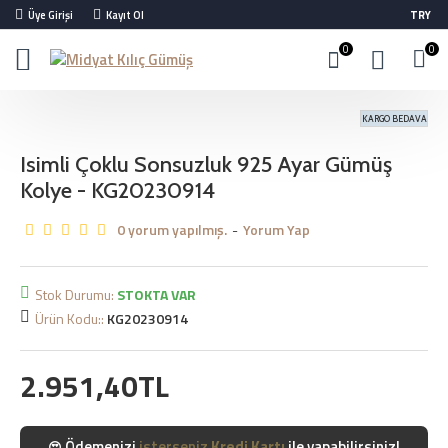
Üye Girişi
Kayıt Ol
TRY
0
0
KARGO BEDAVA
Isimli Çoklu Sonsuzluk 925 Ayar Gümüş
Kolye - KG20230914
0 yorum yapılmış.
-
Yorum Yap
Stok Durumu:
STOKTA VAR
Ürün Kodu::
KG20230914
2.951,40TL
Ödemenizi
isterseniz
Kredi Kartı
ile yapabilirsiniz!
😍