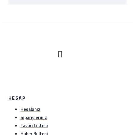
Kargo Ücreti
İnternet sitemizden yapılan bütün alışverişlerde 200TL
ve üzeri alışverişlerde kargo ücretsizdir. Ürün bedeli
dışında hiçbir ücret ödemezsiniz.
İADE ŞARTLARI
İade süresi kaç gün?
HESAP
Hesabınız
Genel olarak satın aldığınız ürünleri tahrip etmeden,
kullanmadan ve ürünün tekrar satılabilinirliğini
Siparişleriniz
bozmadan, teslim tarihinden itibaren yedi ( 7 ) günlük
Favori Listesi
süre içinde geçerli bir neden belirterek iade
Haber Bülteni