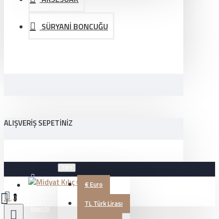
SÜRYANİ BONCUĞU
ALIŞVERIŞ SEPETINIZ
TRY
€
Euro
Üye Girişi
0
TL
Türk Lirası
Kayıt Ol