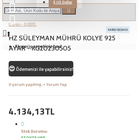
$
US Dollar
0 ürün - 0,00TL
KARGO BEDAVA
0
HZ SÜLEYMAN MÜHRÜ KOLYE 925
Alışveriş sepetiniz boş!
AYAR - KG20230505
😍
Ödemenizi
ile yapabilirsiniz!
0 yorum yapılmış.
-
Yorum Yap
4.134,13TL
Stok Durumu:
STOKTA VAR