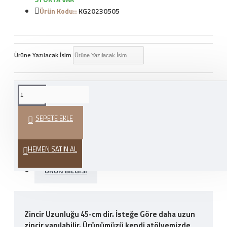
Ürün Kodu::
KG20230505
Ürüne Yazılacak İsim
WHATSAPP İLE SIPARIŞ
VER
SEPETE EKLE
HEDIYE PAKETI
HEMEN SATIN AL
ÜRÜN BILGISI
Zincir Uzunluğu 45-cm dir. İsteğe Göre daha uzun
zincir yapılabilir. Ürünümüzü kendi atölyemizde