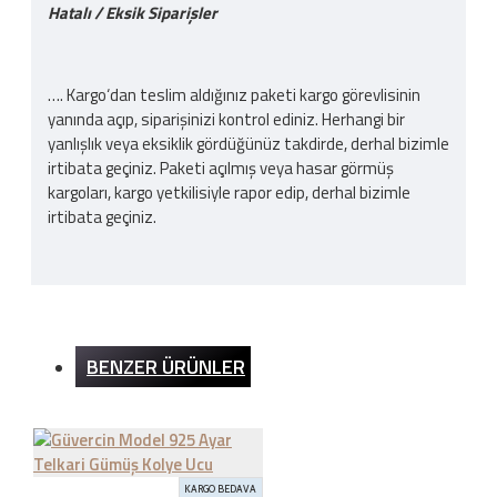
Hatalı / Eksik Siparişler
…. Kargo‘dan teslim aldığınız paketi kargo görevlisinin
yanında açıp, siparişinizi kontrol ediniz. Herhangi bir
yanlışlık veya eksiklik gördüğünüz takdirde, derhal bizimle
irtibata geçiniz. Paketi açılmış veya hasar görmüş
kargoları, kargo yetkilisiyle rapor edip, derhal bizimle
irtibata geçiniz.
Kargo Ücreti
BENZER ÜRÜNLER
İnternet sitemizden yapılan bütün alışverişlerde 200TL
ve üzeri alışverişlerde kargo ücretsizdir. Ürün bedeli
dışında hiçbir ücret ödemezsiniz.
KARGO BEDAVA