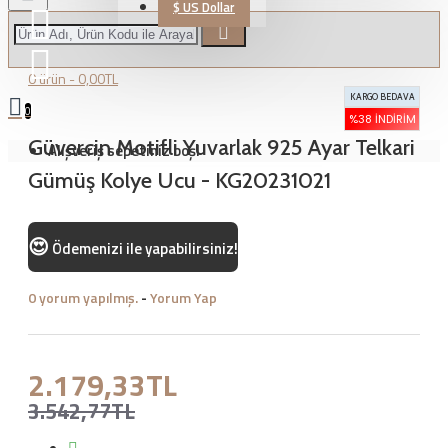
$
US Dollar
0 ürün - 0,00TL
KARGO BEDAVA
0
%38 İNDIRIM
Güvercin Motifli Yuvarlak 925 Ayar Telkari
Alışveriş sepetiniz boş!
Gümüş Kolye Ucu - KG20231021
😍
Ödemenizi
ile yapabilirsiniz!
0 yorum yapılmış.
-
Yorum Yap
2.179,33TL
3.542,77TL