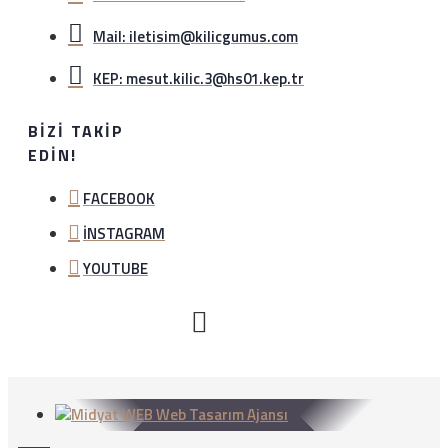
Mail: iletisim@kilicgumus.com
KEP: mesut.kilic.3@hs01.kep.tr
BIZI TAKIP
EDIN!
FACEBOOK
İNSTAGRAM
YOUTUBE