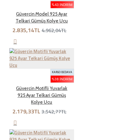
İADE ŞARTLARI
%43 İNDIRIM
Güvercin Model 925 Ayar
Telkari Gümüş Kolye Ucu
İade süresi kaç gün?
2.835,14TL
4.962,04TL
Genel olarak satın aldığınız ürünleri tahrip etmeden,
kullanmadan ve ürünün tekrar satılabilinirliğini
bozmadan, teslim tarihinden itibaren yedi ( 7 ) günlük
süre içinde geçerli bir neden belirterek iade
KARGO BEDAVA
edebilirsiniz.Kargo bedeli bize aittir. Sebebsiz iadelerde
%38 İNDIRIM
kargo müşteriye aittir
Güvercin Motifli Yuvarlak
925 Ayar Telkari Gümüş
Kolye Ucu
İade şartları nelerdir?
2.179,33TL
3.542,77TL
İade etmek üzere gönderdiğiniz ürünlerde tam olması
gereken öğeleri aşağıda bulabilirsiniz. Bunlardan herhangi