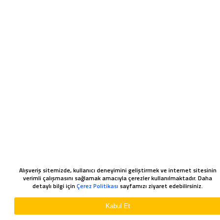
Alışveriş sitemizde, kullanıcı deneyimini geliştirmek ve internet sitesinin
verimli çalışmasını sağlamak amacıyla çerezler kullanılmaktadır. Daha
detaylı bilgi için
Çerez Politikası
sayfamızı ziyaret edebilirsiniz.
WHATSAPP SIPARIŞ
Kabul Et