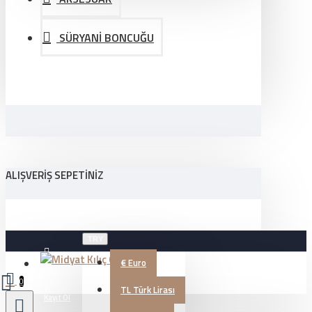
SÜRYANİ BONCUĞU
ALIŞVERIŞ SEPETINIZ
TRY
€
Euro
Üye Girişi
0
TL
Türk Lirası
Kayıt Ol