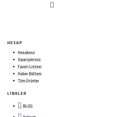
HESAP
Hesabınız
Siparişleriniz
Favori Listesi
Haber Bülteni
Tüm Ürünler
LINKLER
BLOG
İletişim