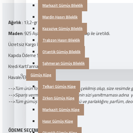
Markazit Gümüş Bileklik
Mardin Hasırı Bileklik
Ağırlık
: 13,2-gr
Kazaziye Gümüş Bileklik
Maden
: 925 Ayar Gümüş
Üretim Tipi
: Kalıp ile üretildi.
Trabzon Hasırı Bileklik
Ücretsiz Kargo İmkanı
Otantik Gümüş Bileklik
Kapıda Ödeme Seçeneği
Şahmeran Gümüş Bileklik
Kredi Kartl'arına 3 Taksit
Gümüş Küpe
Havale/EFT Özel İndirim
Telkari Gümüş Küpe
-
->Tüm ürün fotoğrafları tarafımızdan çekilmiş olup, size resimde 
-->Sipariş vermeden önce ürün resminin sizi yanıltmaması adına yukar
Zirkon Gümüş Küpe
-->Tüm gümüş takı ürünlerinin ömrünü ve parlaklığını; parfüm, deo
Markazit Gümüş Küpe
Hasır Gümüş Küpe
ÖDEME SEÇENEKLERI
Otantik Gümüş Küpe