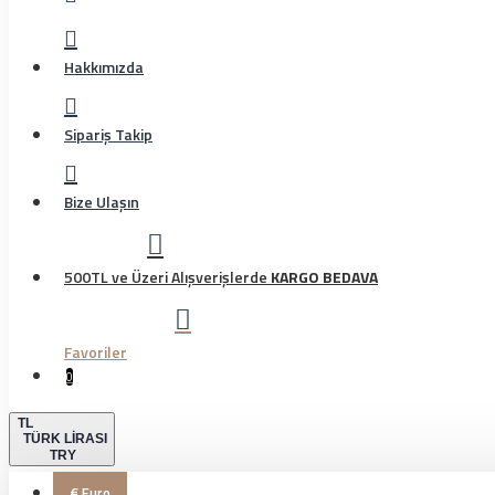
Hakkımızda
Sipariş Takip
Bize Ulaşın
500TL ve Üzeri Alışverişlerde
KARGO BEDAVA
Favoriler
0
TL
TÜRK LIRASI
TRY
€
Euro