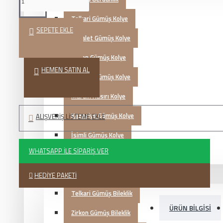
Telkari Gümüş Kolye
SEPETE EKLE
Hayalet Gümüş Kolye
Zirkon Gümüş Kolye
HEMEN SATIN AL
Otantik Gümüş Kolye
Mardin Hasırı Kolye
Kazaziye Gümüş Kolye
ALIŞVERIŞ LISTEME EKLE
İsimli Gümüş Kolye
WHATSAPP İLE SIPARIŞ VER
Zultanit Gümüş Kolye
Gümüş Bileklik
HEDIYE PAKETI
Telkari Gümüş Bileklik
ÜRÜN BILGISI
Zirkon Gümüş Bileklik