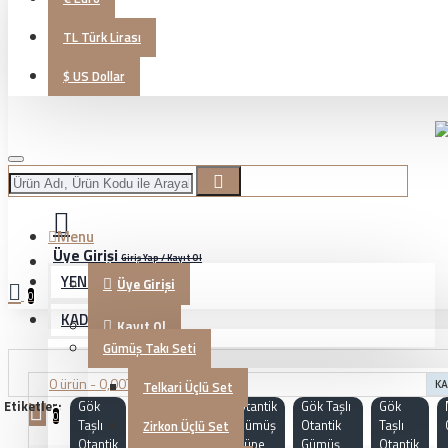
TL
Türk Lirası
$
US Dollar
Menu
Üye Girişi
Giriş Yap / Kayıt Ol
YENİ GELENLER
Üye Girişi
0
KADIN TAKI
Kayıt Ol
Gümüş Takı Seti
0 ürün - 0,00TL
Telkari Üçlü Set
KA
Etiketler:
Gök
KG20230177
Otantik
Gök Taşlı
Gök
0
Taşlı
Gümüş
Otantik
Taşlı
Zirkon Üçlü Set
Otantik
Küpe
Gümüş
Otantik