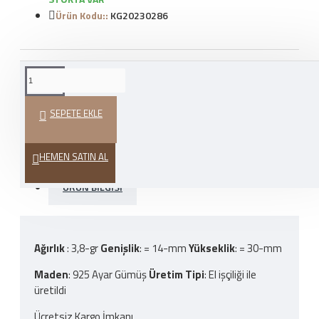
Ürün Kodu::
KG20230286
WHATSAPP İLE SIPARIŞ
VER
SEPETE EKLE
HEDIYE PAKETI
HEMEN SATIN AL
ÜRÜN BILGISI
Ağırlık
: 3,8-gr
Genişlik
: = 14-mm
Yükseklik
: = 30-mm
Maden
: 925 Ayar Gümüş
Üretim
Tipi
: El işçiliği ile
üretildi
Ücretsiz Kargo İmkanı