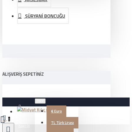
SÜRYANİ BONCUĞU
ALIŞVERIŞ SEPETINIZ
TRY
€
Euro
Üye Girişi
0
TL
Türk Lirası
Kayıt Ol