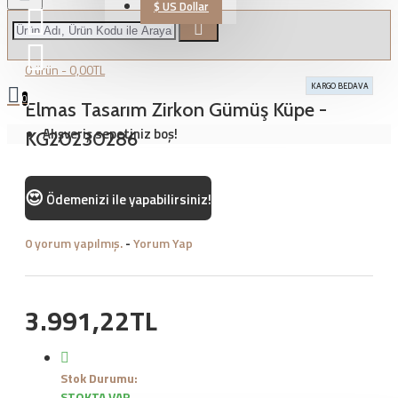
$
US Dollar
0 ürün - 0,00TL
KARGO BEDAVA
0
Elmas Tasarım Zirkon Gümüş Küpe -
Alışveriş sepetiniz boş!
KG20230286
😍
Ödemenizi
ile yapabilirsiniz!
0 yorum yapılmış.
-
Yorum Yap
3.991,22TL
Stok Durumu:
STOKTA VAR