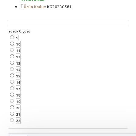
Ürün Kodu::
KG20230561
Yüzük Ölçüsü
9
10
11
12
13
14
15
16
17
18
19
20
21
22