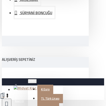
SÜRYANİ BONCUĞU
ALIŞVERIŞ SEPETINIZ
TRY
€
Euro
Üye Girişi
0
TL
Türk Lirası
Kayıt Ol