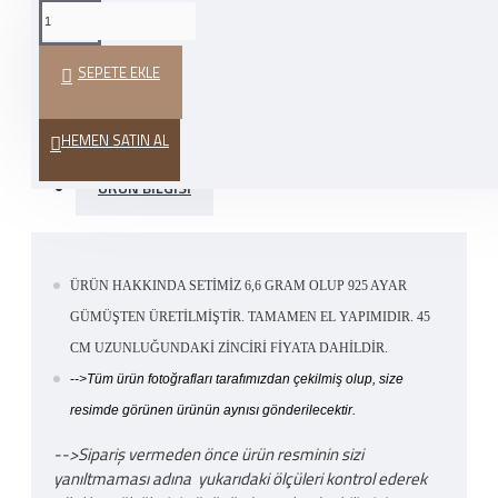
WHATSAPP İLE SIPARIŞ
VER
SEPETE EKLE
HEDIYE PAKETI
HEMEN SATIN AL
ÜRÜN BILGISI
ÜRÜN HAKKINDA SETİMİZ 6,6 GRAM OLUP 925 AYAR
GÜMÜŞTEN ÜRETİLMİŞTİR. TAMAMEN EL YAPIMIDIR. 45
CM UZUNLUĞUNDAKİ ZİNCİRİ FİYATA DAHİLDİR.
-
->Tüm ürün fotoğrafları tarafımızdan çekilmiş olup, size
resimde görünen ürünün aynısı gönderilecektir.
-->Sipariş vermeden önce ürün resminin sizi
yanıltmaması adına yukarıdaki ölçüleri kontrol ederek