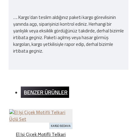
…. Kargo‘dan teslim aldığınız paketi kargo görevlisinin
yanında açıp, siparişinizi kontrol ediniz. Herhangi bir
yanlışlık veya eksiklik gördüğünüz takdirde, derhal bizimle
irtibata geçiniz. Paketi açılmış veya hasar görmüş
kargoları, kargo yetkilisiyle rapor edip, derhal bizimle
irtibata geçiniz.
Kargo Ücreti
BENZER ÜRÜNLER
İnternet sitemizden yapılan bütün alışverişlerde 200TL
ve üzeri alışverişlerde kargo ücretsizdir. Ürün bedeli
dışında hiçbir ücret ödemezsiniz.
KARGO BEDAVA
İADE ŞARTLARI
El Işi Çiçek Motifli Telkari