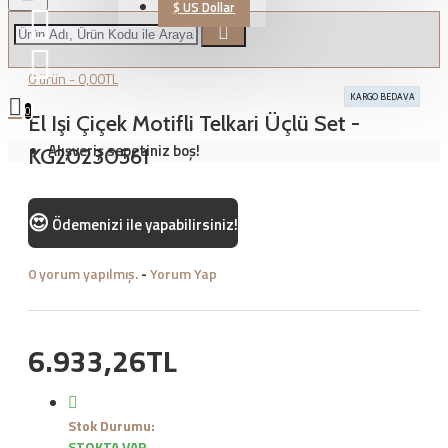
$
US Dollar
0 ürün - 0,00TL
KARGO BEDAVA
0
El Işi Çiçek Motifli Telkari Üçlü Set -
Alışveriş sepetiniz boş!
KG20230561
😍
Ödemenizi
ile yapabilirsiniz!
0 yorum yapılmış.
-
Yorum Yap
6.933,26TL
Stok Durumu:
STOKTA VAR