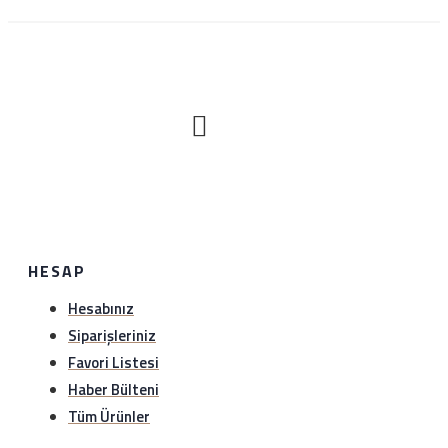
havale ile yapılan ödemeler ise en geç 1 hafta içerisinde
hesaba yansımaktadır.
Nasıl iade edeceğim?
Satın aldığınız ürünü sağlam bir şekilde 1 hafta içerisinde
hiç bir gerekçe olmaksızın iade edebilirsiniz. Sürat kargo
ile anlaşma numaramız üzerinden (1349297978)
gönderebilirsiniz.iade etmeden önce hattımıza (0534
HESAP
888 8897) veya whatsapp hattımıza (0534 888 8897)
bilgi verebilirsiniz..
Hesabınız
Siparişleriniz
Favori Listesi
Haber Bülteni
Tüm Ürünler