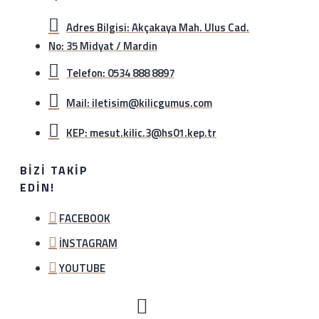
Adres Bilgisi: Akçakaya Mah. Ulus Cad.
No: 35 Midyat / Mardin
Telefon: 0534 888 8897
Mail: iletisim@kilicgumus.com
KEP: mesut.kilic.3@hs01.kep.tr
BIZI TAKIP
EDIN!
FACEBOOK
İNSTAGRAM
YOUTUBE