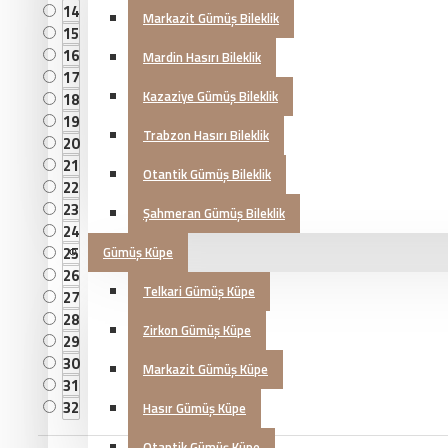
14
Markazit Gümüş Bileklik
15
16
Mardin Hasırı Bileklik
17
Kazaziye Gümüş Bileklik
18
19
Trabzon Hasırı Bileklik
20
21
Otantik Gümüş Bileklik
22
23
Şahmeran Gümüş Bileklik
24
25
Gümüş Küpe
26
Telkari Gümüş Küpe
27
28
Zirkon Gümüş Küpe
29
30
Markazit Gümüş Küpe
31
32
Hasır Gümüş Küpe
Otantik Gümüş Küpe