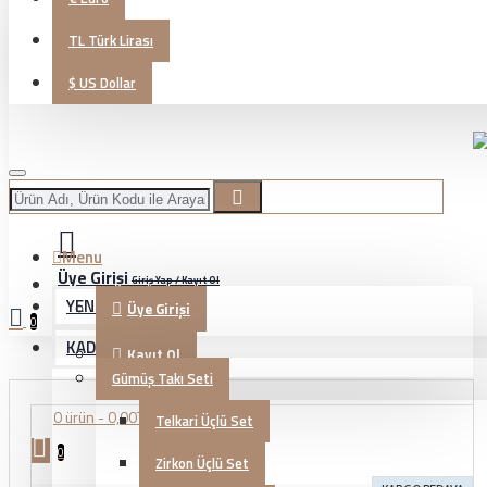
TL
Türk Lirası
$
US Dollar
Menu
Üye Girişi
Giriş Yap / Kayıt Ol
YENİ GELENLER
Üye Girişi
0
KADIN TAKI
Kayıt Ol
Gümüş Takı Seti
0 ürün - 0,00TL
Telkari Üçlü Set
0
Zirkon Üçlü Set