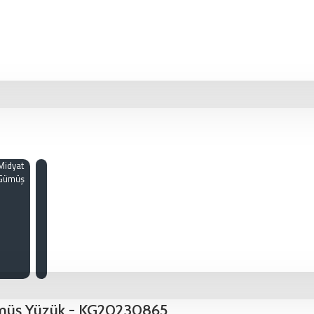
Midyat
Gümüş
 Gümüş Yüzük - KG20230865