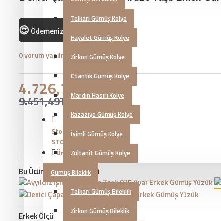
Telkari Gümüş Kolye
😍
Ödemenizi
ile yapabilirsiniz!
Hayalet Gümüş Kolye
0 yorum yapılmış.
-
Yorum Yap
Zirkon Gümüş Kolye
Otantik Gümüş Kolye
4.726,75TL
Mardin Hasırı Kolye
9.451,49TL
Kazaziye Gümüş Kolye
Stok Durumu:
İsimli Gümüş Kolye
STOKTA YOK
Ürün Kodu::
KG20230865
Zultanit Gümüş Kolye
Bu Ürünün Diğer Renkleri
Gümüş Bileklik
Telkari Gümüş Bileklik
Zirkon Gümüş Bileklik
Erkek Ölçü