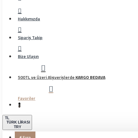
Hakkımızda
Sipariş Takip
Bize Ulaşın
500TL ve Üzeri Alışverişlerde
KARGO BEDAVA
Favoriler
0
TL
TÜRK LIRASI
TRY
€
Euro