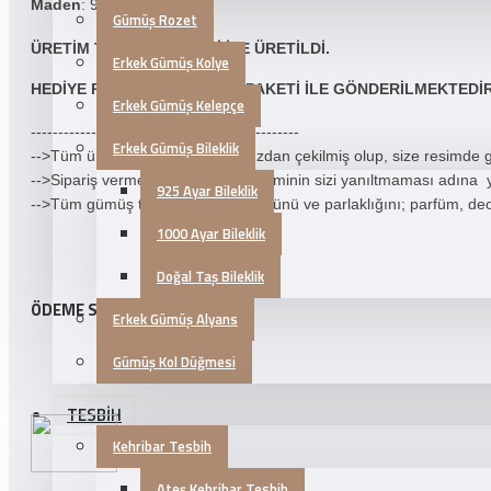
Maden
: 925 Ayar Gümüş
Gümüş Rozet
ÜRETIM TIPI
: EL IŞÇILIĞI ILE ÜRETILDI.
Erkek Gümüş Kolye
HEDIYE PAKETI
: ŞIK HEDIYE PAKETI ILE GÖNDERILMEKTEDI
Erkek Gümüş Kelepçe
-------------------------------------------------
Erkek Gümüş Bileklik
-->Tüm ürün fotoğrafları tarafımızdan çekilmiş olup, size resimde
-->Sipariş vermeden önce ürün resminin sizi yanıltmaması adına yuka
925 Ayar Bileklik
-->Tüm gümüş takı ürünlerinin ömrünü ve parlaklığını; parfüm, deo
1000 Ayar Bileklik
Doğal Taş Bileklik
ÖDEME SEÇENEKLERI
Erkek Gümüş Alyans
Gümüş Kol Düğmesi
TESBİH
Kehribar Tesbih
Ateş Kehribar Tesbih