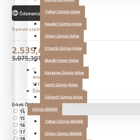
😍
Telkari Gümüş Kolye
Ödemenizi
ile yapabilirsiniz!
Hayalet Gümüş Kolye
0 yorum yapılmış.
-
Yorum Yap
Zirkon Gümüş Kolye
2.539,46TL
Otantik Gümüş Kolye
5.075,39TL
Mardin Hasırı Kolye
Kazaziye Gümüş Kolye
Stok Durumu:
STOKTA YOK
İsimli Gümüş Kolye
Ürün Kodu::
KG20230898
Zultanit Gümüş Kolye
Erkek Ölçü
Gümüş Bileklik
14
15
Telkari Gümüş Bileklik
16
17
Zirkon Gümüş Bileklik
18