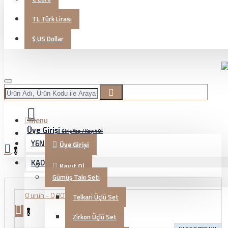
TL
Türk Lirası
$
US Dollar
Menu
Üye Girişi
Giriş Yap / Kayıt Ol
YENİ GELENLER
Üye Girişi
0
KADIN TAKI
Kayıt Ol
Gümüş Takı Seti
0 ürün - 0,00TL
Telkari Üçlü Set
0
Zirkon Üçlü Set