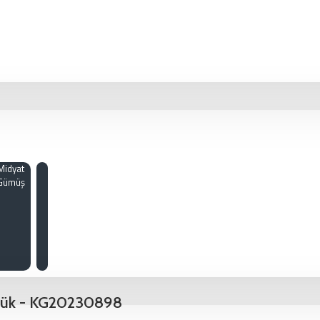
Midyat
Gümüş
Yüzük - KG20230898