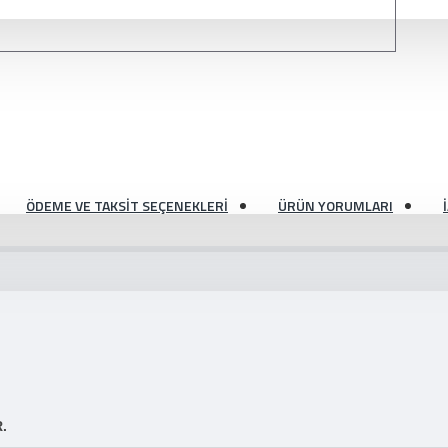
ÖDEME VE TAKSIT SEÇENEKLERI
ÜRÜN YORUMLARI
R.