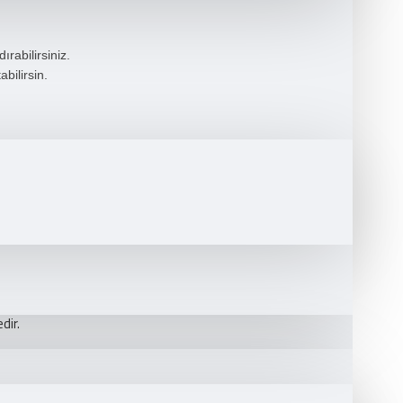
rabilirsiniz.
bilirsin.
dir.