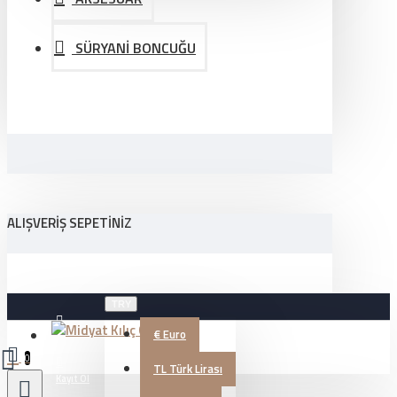
SÜRYANİ BONCUĞU
ALIŞVERIŞ SEPETINIZ
TRY
€
Euro
Üye Girişi
0
TL
Türk Lirası
Kayıt Ol