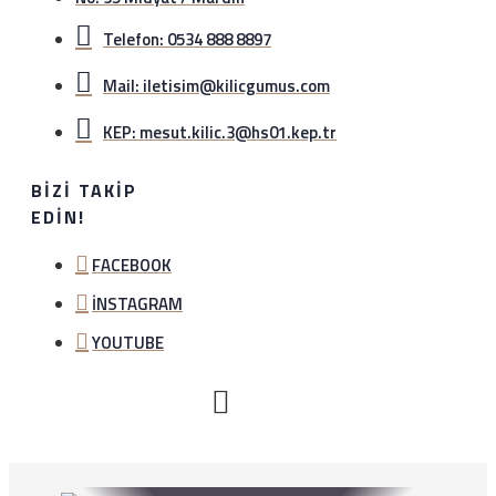
Telefon: 0534 888 8897
Mail: iletisim@kilicgumus.com
KEP: mesut.kilic.3@hs01.kep.tr
BIZI TAKIP
EDIN!
FACEBOOK
İNSTAGRAM
YOUTUBE