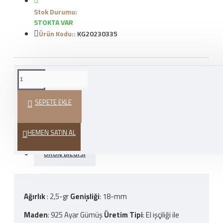
Stok Durumu:
STOKTA VAR
Ürün Kodu::
KG20230335
WHATSAPP İLE SIPARIŞ
VER
SEPETE EKLE
HEDIYE PAKETI
HEMEN SATIN AL
ÜRÜN BILGISI
Ağırlık
: 2,5-gr
Genişliği
: 18-mm
Maden
: 925 Ayar Gümüş
Üretim Tipi
: El işçiliği ile