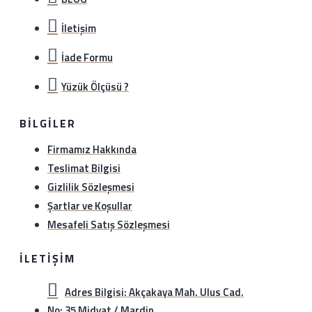
Satın aldığınız ürünü sağlam bir şekilde 1 hafta içerisinde
hiç bir gerekçe olmaksızın iade edebilirsiniz. Sürat kargo
İletişim
ile anlaşma numaramız üzerinden (1349297978)
gönderebilirsiniz.iade etmeden önce hattımıza (0534
İade Formu
888 8897) veya whatsapp hattımıza (0534 888 8897)
bilgi verebilirsiniz..
Yüzük Ölçüsü ?
BILGILER
Firmamız Hakkında
Teslimat Bilgisi
Gizlilik Sözleşmesi
Şartlar ve Koşullar
Mesafeli Satış Sözleşmesi
İLETIŞIM
Adres Bilgisi: Akçakaya Mah. Ulus Cad.
No: 35 Midyat / Mardin