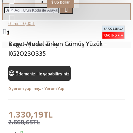
$
US Dollar
0 ürün - 0,00TL
KARGO BEDAVA
0
%50 İNDIRIM
Baget Model Zirkon Gümüş Yüzük -
Alışveriş sepetiniz boş!
KG20230335
😍
Ödemenizi
ile yapabilirsiniz!
0 yorum yapılmış.
-
Yorum Yap
1.330,19TL
2.660,65TL