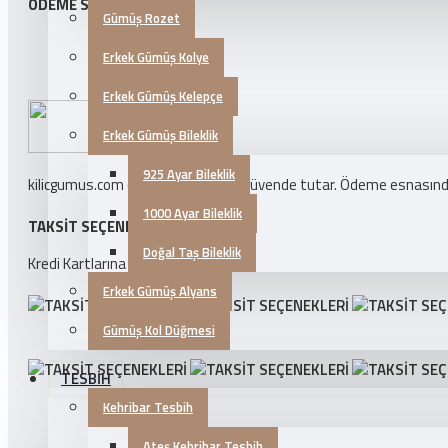
ÖDEME SEÇENEKLERI
Gümüş Rozet
Erkek Gümüş Kolye
Erkek Gümüş Kelepçe
Erkek Gümüş Bileklik
925 Ayar Bileklik
kilicgumus.com ödeme bilgilerinizi güvende tutar. Ödeme esnasında k
1000 Ayar Bileklik
TAKSIT SEÇENEKLERI
Doğal Taş Bileklik
Kredi Kartlarına 3 Taksit İmkanı!
Erkek Gümüş Alyans
Gümüş Kol Düğmesi
TESBİH
Kehribar Tesbih
Ateş Kehribar Tesbih