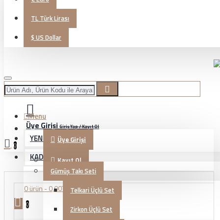
TL
Türk Lirası
$
US Dollar
Menu
Üye Girişi
Giriş Yap / Kayıt Ol
YENİ GELENLER
Üye Girişi
0
KADIN TAKI
Kayıt Ol
Gümüş Takı Seti
0 ürün - 0,00TL
Telkari Üçlü Set
0
Zirkon Üçlü Set