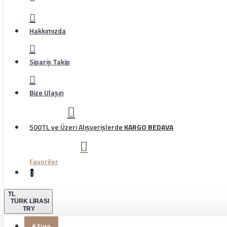
Hakkımızda
Sipariş Takip
Bize Ulaşın
500TL ve Üzeri Alışverişlerde
KARGO BEDAVA
Favoriler
0
TL
TÜRK LIRASI
TRY
€
Euro