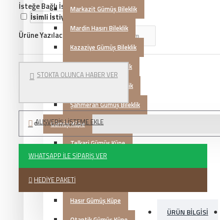
İsteğe Bağlı İsim Yazdırmak
Markazit Gümüş Bileklik
İsimli İstiyorum
(+219,38TL)
Mardin Hasırı Bileklik
Ürüne Yazılacak İsim
Kazaziye Gümüş Bileklik
Trabzon Hasırı Bileklik
STOKTA OLUNCA HABER VER
Otantik Gümüş Bileklik
Şahmeran Gümüş Bileklik
ALIŞVERIŞ LISTEME EKLE
Gümüş Küpe
Telkari Gümüş Küpe
WHATSAPP İLE SIPARIŞ VER
Zirkon Gümüş Küpe
HEDIYE PAKETI
Markazit Gümüş Küpe
Hasır Gümüş Küpe
ÜRÜN BILGISI
Otantik Gümüş Küpe