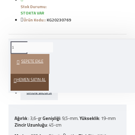
Stok Durumu:
STOKTA VAR
Ürün Kodu::
KG20230769
WHATSAPP İLE SIPARIŞ
VER
SEPETE EKLE
HEDIYE PAKETI
HEMEN SATIN AL
ÜRÜN BILGISI
Ağırlık
: 3,6-gr
Genişliği
: 9,5-mm.
Yükseklik
: 19-mm
Zincir Uzunluğu
: 45-cm