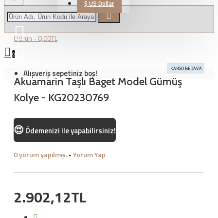
$
US Dollar
0 ürün - 0,00TL
0
KARGO BEDAVA
Alışveriş sepetiniz boş!
Akuamarin Taşlı Baget Model Gümüş
Kolye - KG20230769
😍
Ödemenizi
ile yapabilirsiniz!
0 yorum yapılmış.
-
Yorum Yap
2.902,12TL