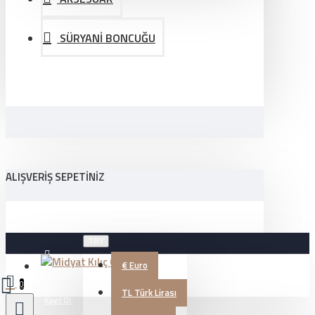
SÜRYANİ BONCUĞU
ALIŞVERIŞ SEPETINIZ
TRY
€
Euro
Üye Girişi
0
TL
Türk Lirası
Kayıt Ol