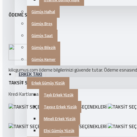
Gümüş Halhal
ÖDEME SEÇENEKLERI
Gümüş Broş
Gümüş Saat
Gümüş Bilezik
Gümüş Kemer
kilicgumus.com ödeme bilgilerinizi güvende tutar. Ödeme esnasında k
ERKEK TAKI
TAKSIT SEÇENEKLERI
Erkek Gümüş Yüzük
Kredi Kartlarına 3 Taksit İmkanı!
Taşlı Erkek Yüzük
Taşsız Erkek Yüzük
Mineli Erkek Yüzük
Elişi Gümüş Yüzük