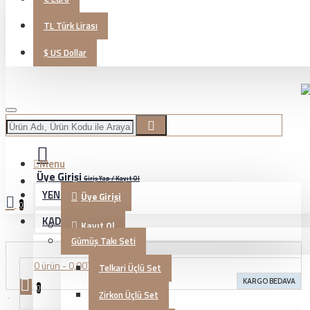
TL
Türk Lirası
$
US Dollar
Menu
Üye Girişi
Giriş Yap / Kayıt Ol
YENİ GELENLER
Üye Girişi
0
KADIN TAKI
Kayıt Ol
Gümüş Takı Seti
0 ürün - 0,00TL
Telkari Üçlü Set
KARGO BEDAVA
0
Zirkon Üçlü Set