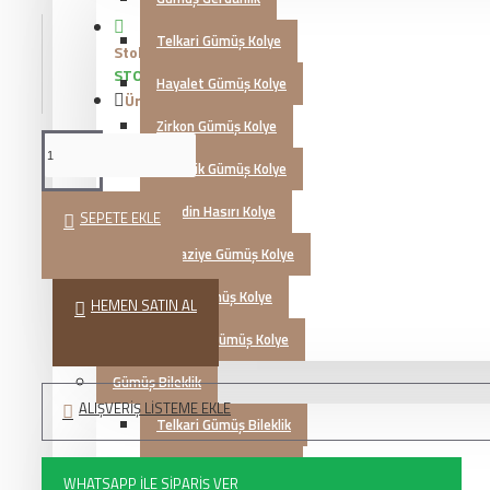
Telkari Gümüş Kolye
Stok Durumu:
STOKTA VAR
Hayalet Gümüş Kolye
Ürün Kodu::
KG20231907
Zirkon Gümüş Kolye
Otantik Gümüş Kolye
Mardin Hasırı Kolye
SEPETE EKLE
Kazaziye Gümüş Kolye
İsimli Gümüş Kolye
HEMEN SATIN AL
Zultanit Gümüş Kolye
Gümüş Bileklik
ALIŞVERIŞ LISTEME EKLE
Telkari Gümüş Bileklik
Zirkon Gümüş Bileklik
WHATSAPP İLE SIPARIŞ VER