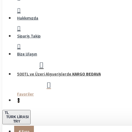
Hakkımızda
Sipariş Takip
Bize Ulaşın
500TL ve Üzeri Alışverişlerde
KARGO BEDAVA
Favoriler
0
TL
TÜRK LIRASI
TRY
€
Euro