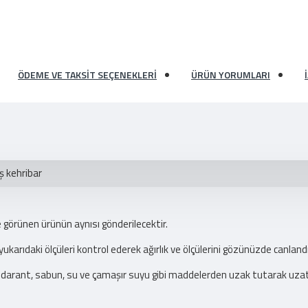
ÖDEME VE TAKSIT SEÇENEKLERI
ÜRÜN YORUMLARI
ş kehribar
 görünen ürünün aynısı gönderilecektir.
rıdaki ölçüleri kontrol ederek ağırlık ve ölçülerini gözünüzde canlandır
odarant, sabun, su ve çamaşır suyu gibi maddelerden uzak tutarak uzat