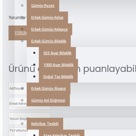
Gümüş Rozet
Yorumlar
Erkek Gümüş Kolye
Erkek Gümüş Kelepçe
YORUM YAPINIZ
Erkek Gümüş Bileklik
925 Ayar Bileklik
1000 Ayar Bileklik
Ürünü aşağıdan puanlayabili
Doğal Taş Bileklik
Erkek Gümüş Alyans
Gümüş Kol Düğmesi
TESBİH
Kehribar Tesbih
Ateş Kehribar Tesbih