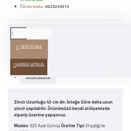
Ürün Kodu::
KG20230513
WHATSAPP İLE SIPARIŞ
VER
SEPETE EKLE
HEDIYE PAKETI
HEMEN SATIN AL
ÜRÜN BILGISI
Zincir Uzunluğu 45-cm dir. İsteğe Göre daha uzun
zincir yapılabilir. Ürünümüzü kendi atölyemizde
sipariş üzerine yapıyoruz.
Maden
: 925 Ayar Gümüş
Üretim Tipi
: El işçiliği ile