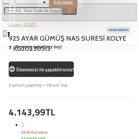
$
US Dollar
0 ürün - 0,00TL
KARGO BEDAVA
0
925 AYAR GÜMÜŞ NAS SURESİ KOLYE
Alışveriş sepetiniz boş!
- KG20230513
😍
Ödemenizi
ile yapabilirsiniz!
0 yorum yapılmış.
-
Yorum Yap
4.143,99TL
Stok Durumu:
STOKTA VAR