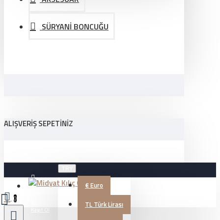
SÜRYANİ BONCUĞU
ALIŞVERIŞ SEPETINIZ
TRY
€
Euro
Üye Girişi
0
TL
Türk Lirası
Kayıt Ol