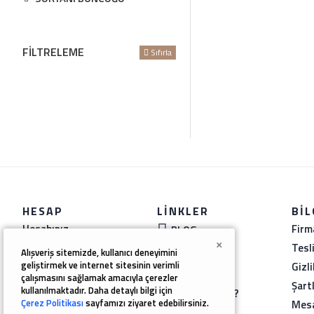
FILTRELEME
Sıfırla
HESAP
LINKLER
BIL
Hesabınız
Firm
BLOG
×
Siparişleriniz
Tesl
İletişim
Alışveriş sitemizde, kullanıcı deneyimini
geliştirmek ve internet sitesinin verimli
Favori Listesi
Gizl
İade Formu
çalışmasını sağlamak amacıyla çerezler
Haber Bülteni
Şart
kullanılmaktadır. Daha detaylı bilgi için
Yüzük Ölçüsü ?
Çerez Politikası
sayfamızı ziyaret edebilirsiniz.
Tüm Ürünler
Mesa