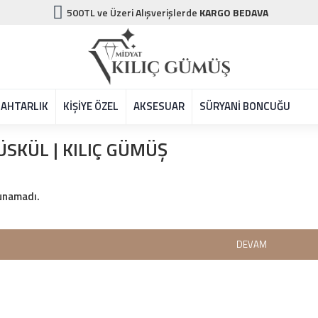
500TL ve Üzeri Alışverişlerde
KARGO BEDAVA
AHTARLIK
KİŞİYE ÖZEL
AKSESUAR
SÜRYANİ BONCUĞU
ÜSKÜL | KILIÇ GÜMÜŞ
unamadı.
DEVAM