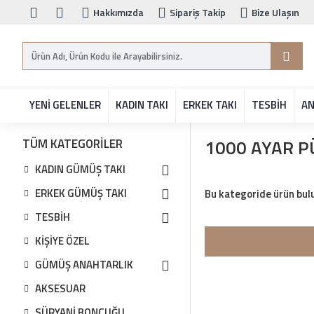
Hakkımızda
Sipariş Takip
Bize Ulaşın
YENİ GELENLER
KADIN TAKI
ERKEK TAKI
TESBİH
AN
1000 AYAR P
TÜM KATEGORILER
KADIN GÜMÜŞ TAKI
ERKEK GÜMÜŞ TAKI
Bu kategoride ürün bul
TESBİH
KİŞİYE ÖZEL
GÜMÜŞ ANAHTARLIK
AKSESUAR
SÜRYANİ BONCUĞU