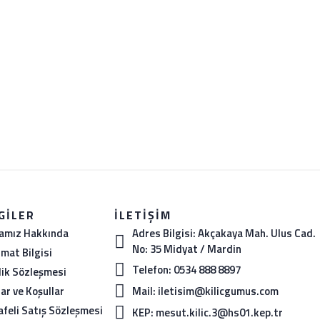
GILER
İLETIŞIM
amız Hakkında
Adres Bilgisi: Akçakaya Mah. Ulus Cad.
No: 35 Midyat / Mardin
imat Bilgisi
Telefon: 0534 888 8897
ilik Sözleşmesi
Mail: iletisim@kilicgumus.com
lar ve Koşullar
feli Satış Sözleşmesi
KEP: mesut.kilic.3@hs01.kep.tr