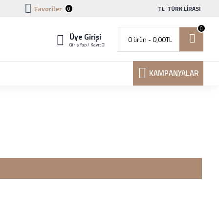
Favoriler
TL
TÜRK LIRASI
0
0
Üye Girişi
0 ürün - 0,00TL
Giriş Yap / Kayıt Ol
KAMPANYALAR