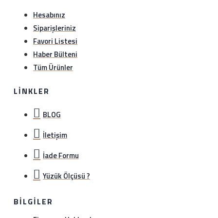
Hesabınız
Siparişleriniz
Favori Listesi
Haber Bülteni
Tüm Ürünler
LINKLER
BLOG
İletişim
İade Formu
Yüzük Ölçüsü ?
BILGILER