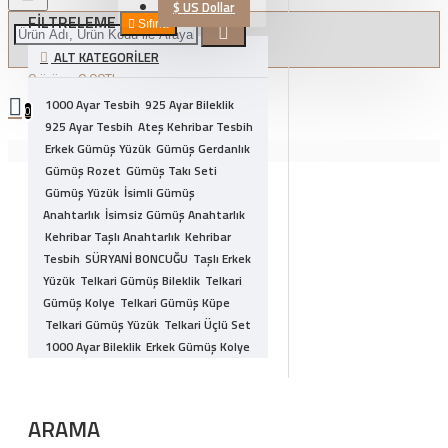
$
US Dollar
FILTRELEME
Sıfırla
ALT KATEGORILER
0 ürün - 0,00TL
1000 Ayar Tesbih
925 Ayar Bileklik
0
925 Ayar Tesbih
Ateş Kehribar Tesbih
Erkek Gümüş Yüzük
Alışveriş sepetiniz boş!
Gümüş Gerdanlık
Gümüş Rozet
Gümüş Takı Seti
Gümüş Yüzük
İsimli Gümüş
Anahtarlık
İsimsiz Gümüş Anahtarlık
Kehribar Taşlı Anahtarlık
Kehribar
Tesbih
SÜRYANİ BONCUĞU
Taşlı Erkek
Yüzük
Telkari Gümüş Bileklik
Telkari
Gümüş Kolye
Telkari Gümüş Küpe
Telkari Gümüş Yüzük
Telkari Üçlü Set
1000 Ayar Bileklik
Erkek Gümüş Kolye
ERKEK GÜMÜŞ TAKI
Gümüş Kolye
Gümüş Tesbih
Hayalet Gümüş Kolye
Otantik Gümüş Yüzük
Sıkma Kehribar
ARAMA
Tesbih
Zirkon Gümüş Bileklik
Zirkon