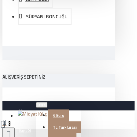
SÜRYANİ BONCUĞU
ALIŞVERIŞ SEPETINIZ
TRY
€
Euro
Üye Girişi
0
TL
Türk Lirası
Kayıt Ol