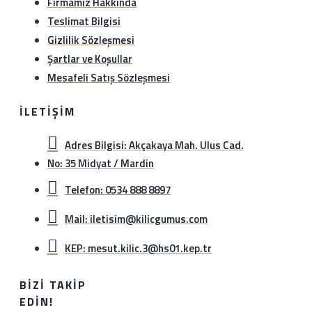
Firmamız Hakkında
Teslimat Bilgisi
Gizlilik Sözleşmesi
Şartlar ve Koşullar
Mesafeli Satış Sözleşmesi
İLETIŞIM
Adres Bilgisi: Akçakaya Mah. Ulus Cad.
No: 35 Midyat / Mardin
Telefon: 0534 888 8897
Mail: iletisim@kilicgumus.com
KEP: mesut.kilic.3@hs01.kep.tr
BIZI TAKIP
EDIN!