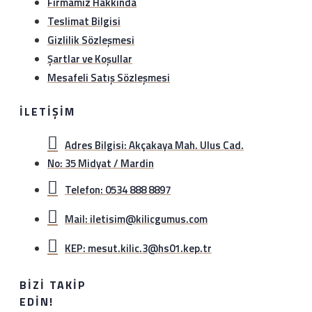
Firmamız Hakkında
Teslimat Bilgisi
Gizlilik Sözleşmesi
Şartlar ve Koşullar
Mesafeli Satış Sözleşmesi
İLETIŞIM
Adres Bilgisi: Akçakaya Mah. Ulus Cad.
No: 35 Midyat / Mardin
Telefon: 0534 888 8897
Mail: iletisim@kilicgumus.com
KEP: mesut.kilic.3@hs01.kep.tr
BIZI TAKIP
EDIN!