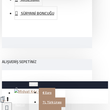
SÜRYANİ BONCUĞU
ALIŞVERIŞ SEPETINIZ
TRY
€
Euro
Üye Girişi
0
TL
Türk Lirası
Kayıt Ol