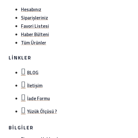
Hesabınız
Siparişleriniz
Favori Listesi
Haber Bülteni
Tüm Ürünler
LINKLER
BLOG
İletişim
İade Formu
Yüzük Ölçüsü ?
BILGILER