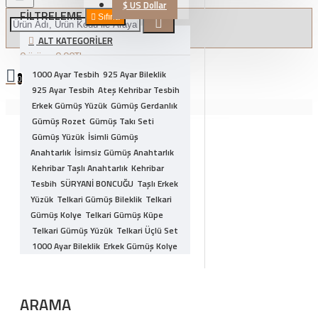
$
US Dollar
FILTRELEME
Sıfırla
ALT KATEGORILER
0 ürün - 0,00TL
1000 Ayar Tesbih
925 Ayar Bileklik
0
925 Ayar Tesbih
Ateş Kehribar Tesbih
Erkek Gümüş Yüzük
Alışveriş sepetiniz boş!
Gümüş Gerdanlık
Gümüş Rozet
Gümüş Takı Seti
Gümüş Yüzük
İsimli Gümüş
Anahtarlık
İsimsiz Gümüş Anahtarlık
Kehribar Taşlı Anahtarlık
Kehribar
Tesbih
SÜRYANİ BONCUĞU
Taşlı Erkek
Yüzük
Telkari Gümüş Bileklik
Telkari
Gümüş Kolye
Telkari Gümüş Küpe
Telkari Gümüş Yüzük
Telkari Üçlü Set
1000 Ayar Bileklik
Erkek Gümüş Kolye
ERKEK GÜMÜŞ TAKI
Gümüş Kolye
Gümüş Tesbih
Hayalet Gümüş Kolye
Otantik Gümüş Yüzük
Sıkma Kehribar
ARAMA
Tesbih
Zirkon Gümüş Bileklik
Zirkon